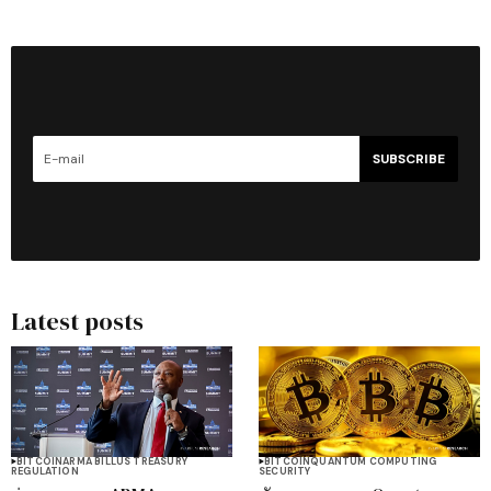
SUBSCRIBE
Latest posts
BITCOIN
ARMA BILL
US TREASURY
BITCOIN
QUANTUM COMPUTING
REGULATION
SECURITY