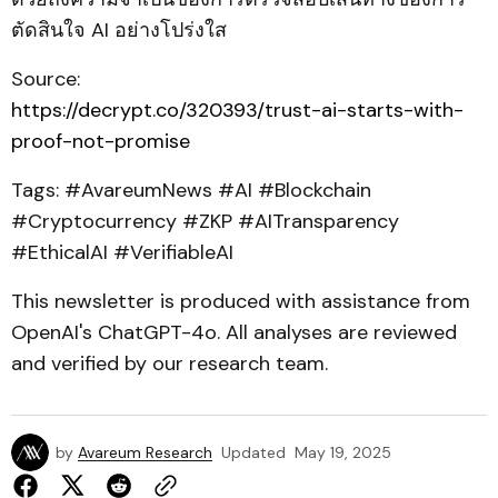
ตัดสินใจ AI อย่างโปร่งใส
Source:
https://decrypt.co/320393/trust-ai-starts-with-
proof-not-promise
Tags: #AvareumNews #AI #Blockchain
#Cryptocurrency #ZKP #AITransparency
#EthicalAI #VerifiableAI
This newsletter is produced with assistance from
OpenAI's ChatGPT-4o. All analyses are reviewed
and verified by our research team.
by
Avareum Research
Updated
May 19, 2025