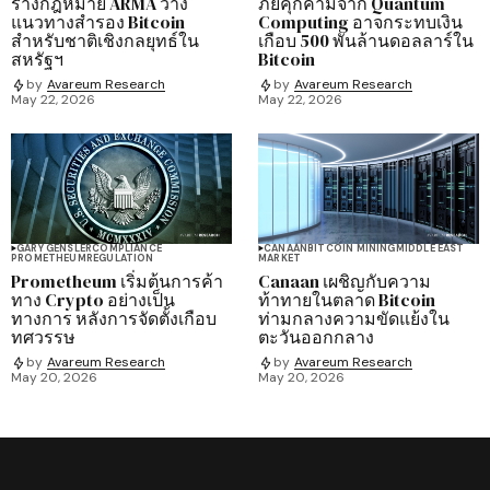
ร่างกฎหมาย ARMA วาง
ภัยคุกคามจาก Quantum
แนวทางสำรอง Bitcoin
Computing อาจกระทบเงิน
สำหรับชาติเชิงกลยุทธ์ใน
เกือบ 500 พันล้านดอลลาร์ใน
สหรัฐฯ
Bitcoin
by
Avareum Research
by
Avareum Research
May 22, 2026
May 22, 2026
GARY GENSLER
COMPLIANCE
CANAAN
BITCOIN MINING
MIDDLE EAST
PROMETHEUM
REGULATION
MARKET
Prometheum เริ่มต้นการค้า
Canaan เผชิญกับความ
ทาง Crypto อย่างเป็น
ท้าทายในตลาด Bitcoin
ทางการ หลังการจัดตั้งเกือบ
ท่ามกลางความขัดแย้งใน
ทศวรรษ
ตะวันออกกลาง
by
Avareum Research
by
Avareum Research
May 20, 2026
May 20, 2026