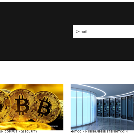
UM COMPUTING
SECURITY
BITCOIN MINING
AI
BERNSTEIN
BITCOIN