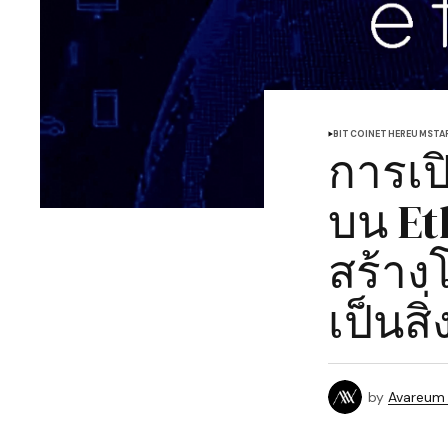
BITCOIN
ETHEREUM
STA
การเป
บน Et
สร้าง
เป็นสิ
by
Avareum