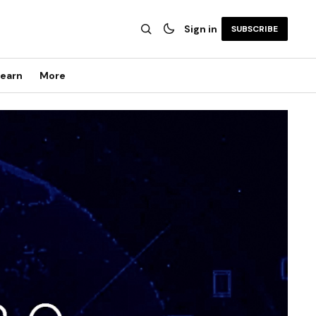
Sign in
SUBSCRIBE
earn
More