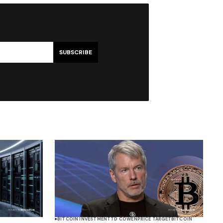
SUBSCRIBE
BITCOIN INVESTMENT
TD COWEN
PRICE TARGET
BITCOIN