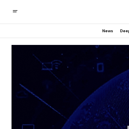
News
Dee