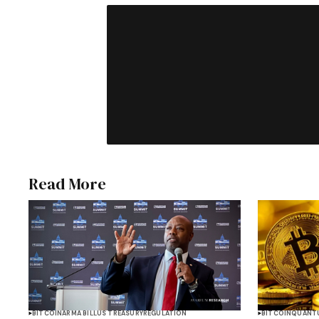
Read More
BITCOIN
ARMA BILL
US TREASURY
REGULATION
BITCOIN
QUANT