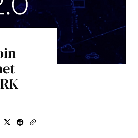
oin
net
TRK