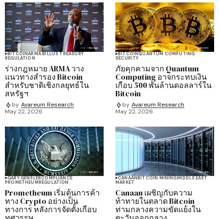
BITCOIN
ARMA BILL
US TREASURY
BITCOIN
QUANTUM COMPUTING
REGULATION
SECURITY
ร่างกฎหมาย ARMA วาง
ภัยคุกคามจาก Quantum
แนวทางสำรอง Bitcoin
Computing อาจกระทบเงิน
สำหรับชาติเชิงกลยุทธ์ใน
เกือบ 500 พันล้านดอลลาร์ใน
สหรัฐฯ
Bitcoin
by
Avareum Research
by
Avareum Research
May 22, 2026
May 22, 2026
GARY GENSLER
COMPLIANCE
CANAAN
BITCOIN MINING
MIDDLE EAST
PROMETHEUM
REGULATION
MARKET
Prometheum เริ่มต้นการค้า
Canaan เผชิญกับความ
ทาง Crypto อย่างเป็น
ท้าทายในตลาด Bitcoin
ทางการ หลังการจัดตั้งเกือบ
ท่ามกลางความขัดแย้งใน
ทศวรรษ
ตะวันออกกลาง